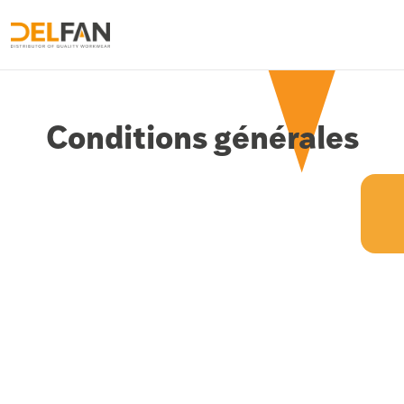
Conditions générales
Laatst bijgewerkt: 13/08/2024
Welkom op de website van Delfan 
(
https://www.delfan.be/
). Door toegang te krijgen tot 
en gebruik te maken van deze Website, stemt u in met 
de onderstaande Algemene Voorwaarden. Als u niet 
akkoord gaat met deze Voorwaarden, verzoeken wij u 
de Website niet te gebruiken.